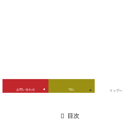
YAMAHA
RZ-1
ガソリンタンク
デントリペア
バイクタンク
修理
凹み修理
燃料タンク
立ちゴケ
URLをコピーしました！
お問い合わせ
TEL
トップへ
閉じる
目次
閉じる