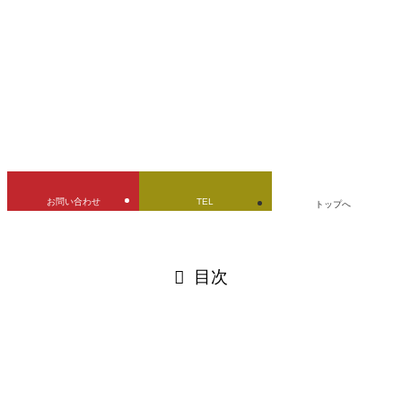
ガソリンタンク
デントリペア
バイクタンク
修理
凹み修理
愛知県
板金塗装
燃料タンク
立ちゴケ
URLをコピーしました！
お問い合わせ
TEL
トップへ
閉じる
目次
閉じる