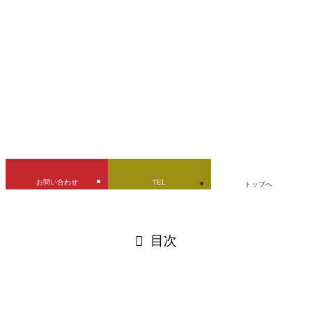
YAMAHA
セロー250
ガソリンタンク
デントリペア
バイクタンク
修理
兵庫県
凹
み修理
板金塗装
燃料タンク
立ちゴケ
URLをコピーしました！
お問い合わせ
TEL
トップへ
閉じる
目次
閉じる