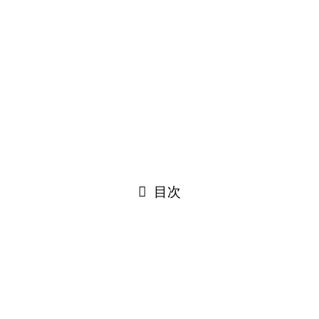
目次
今回は山形県からのご依頼です。
Z1000J