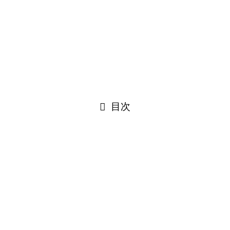
目次
なります。
マの小山です。