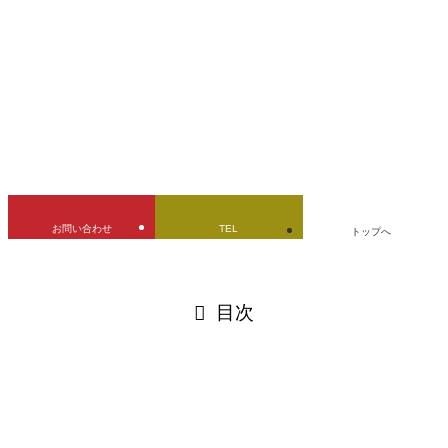
ガソリンタンク
デントリペア
バイクタンク
修理
凹み修理
燃料タンク
立ちゴケ
股の付近の凹み
URLをコピーしました！
お問い合わせ
TEL
トップへ
閉じる
目次
閉じる