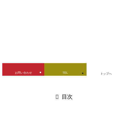
kawasaki
ZRX
ガソリンタンク
デントリペア
バイクタンク
修理
凹み修理
燃料タンク
立ちゴケ
URLをコピーしました！
お問い合わせ
TEL
トップへ
閉じる
目次
閉じる