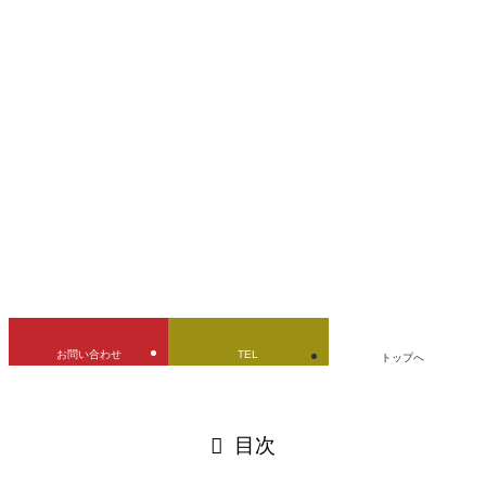
LINE公式追加で、見積もりできます!!
Honda
CBX1000
ガソリンタンク
デントリペア
バイクタンク
修理
凹み修理
燃料タンク
神奈川県
立ちゴケ
URLをコピーしました！
お問い合わせ
TEL
トップへ
閉じる
目次
閉じる