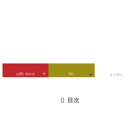
kawasaki
Z1
ゼファー
ガソリンタンク
デントリペア
バイクタンク
修理
兵庫県
凹
み修理
旧車・絶版車
燃料タンク
立ちゴケ
URLをコピーしました！
お問い合わせ
TEL
トップへ
閉じる
目次
閉じる