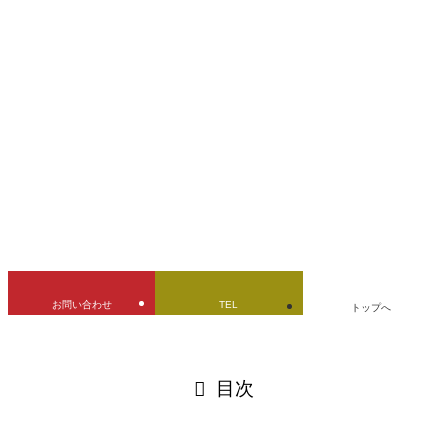
kawasaki
Z2(750RS)
ガソリンタンク
デントリペア
バイクタンク
修理
凹み修理
宮城県
板金塗装
燃料タンク
立ちゴケ
URLをコピーしました！
お問い合わせ
TEL
トップへ
閉じる
目次
閉じる